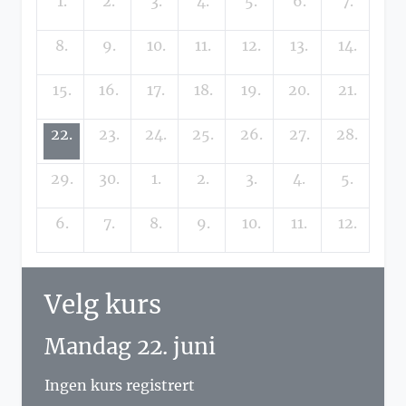
1.
2.
3.
4.
5.
6.
7.
8.
9.
10.
11.
12.
13.
14.
15.
16.
17.
18.
19.
20.
21.
22.
23.
24.
25.
26.
27.
28.
29.
30.
1.
2.
3.
4.
5.
6.
7.
8.
9.
10.
11.
12.
Velg kurs
Mandag 22. juni
Ingen kurs registrert